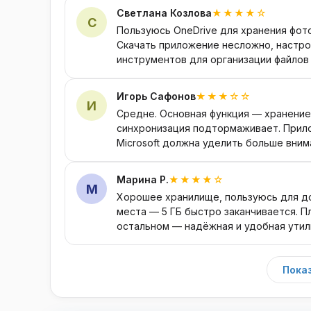
Светлана Козлова
★★★★☆
С
Пользуюсь OneDrive для хранения фото
Скачать приложение несложно, настро
инструментов для организации файлов 
Игорь Сафонов
★★★☆☆
И
Средне. Основная функция — хранение
синхронизация подтормаживает. Прило
Microsoft должна уделить больше вним
Марина Р.
★★★★☆
М
Хорошее хранилище, пользуюсь для до
места — 5 ГБ быстро заканчивается. П
остальном — надёжная и удобная утил
Показ